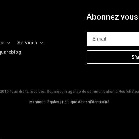
Abonnez vous 
ce
Services
quareblog
S'
2019 Tous droits réservés. Squarecom agence de communication à Neufchâtea
Mentions légales
|
Politique de confidentitalité