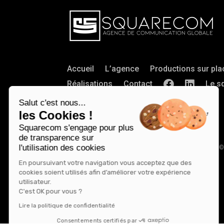
Accueil
L’agence
Productions sur pla
Réalisations
Contact
Le s
Salut c'est nous...
les Cookies !
Squarecom s'engage pour plus
de transparence sur
l'utilisation des cookies
©
En poursuivant votre navigation vous acceptez que des
cookies soient utilisés afin d’améliorer votre expérience
utilisateur.
C'est OK pour vous ?
Lire la politique de confidentialité
Consentements certifiés par