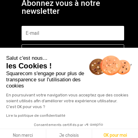
Abonnez vous à notre
newsletter
S'abonner gratuitement
Salut c'est nous...
les Cookies !
Squarecom s'engage pour plus de
transparence sur l'utilisation des
cookies
©2019 Tous droits réservés. Squarecom agence de
communication à Neufchâteau.
En poursuivant votre navigation vous acceptez que des cookies
soient utilisés afin d’améliorer votre expérience utilisateur.
Mentions légales
|
Politique de confidentitalité
C'est OK pour vous ?
Lire la politique de confidentialité
Consentements certifiés par
Non merci
Je choisis
OK pour moi