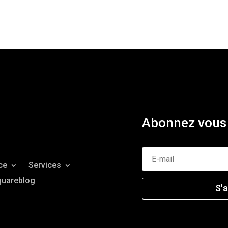
Abonnez vous 
ce
Services
quareblog
S'