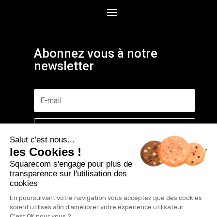
Abonnez vous à notre
newsletter
S'abonner gratuitement
Salut c'est nous...
les Cookies !
Squarecom s'engage pour plus de
transparence sur l'utilisation des
cookies
©2019 Tous droits réservés. Squarecom agence de
communication à Neufchâteau.
En poursuivant votre navigation vous acceptez que des cookies
soient utilisés afin d’améliorer votre expérience utilisateur.
Mentions légales
|
Politique de confidentitalité
C'est OK pour vous ?