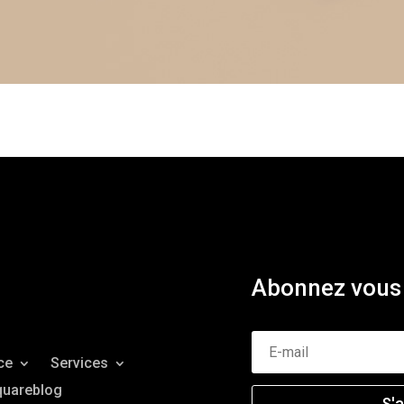
Abonnez vous 
ce
Services
quareblog
S'